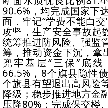
断面水质优良比例81.
90.6%，均完成国家
面，牢记“学费不能白交
攻坚，生产安全事故起数
统筹推进防风险、强监
筹，推动资金下沉，拿出
兜牢基层“三保”底
66.5%，8个旗县隐性
个旗县有望退出高风险
降级；稳步推进地方金
压降80%；完成保交楼